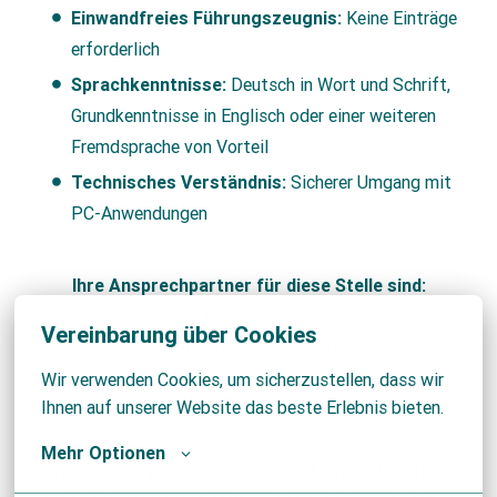
Einwandfreies Führungszeugnis:
Keine Einträge
erforderlich
Sprachkenntnisse:
Deutsch in Wort und Schrift,
Grundkenntnisse in Englisch oder einer weiteren
Fremdsprache von Vorteil
Technisches Verständnis:
Sicherer Umgang mit
PC-Anwendungen
Ihre Ansprechpartner für diese Stelle sind:
Herr Lobitz
Vereinbarung über Cookies
Sitec Dienstleistungs GmbH
Heinrich-Hertz-Straße 30
Wir verwenden Cookies, um sicherzustellen, dass wir 
50170 Kerpen
Ihnen auf unserer Website das beste Erlebnis bieten.
Mehr Optionen
Nutzen Sie jetzt die Chance auf eine attraktive